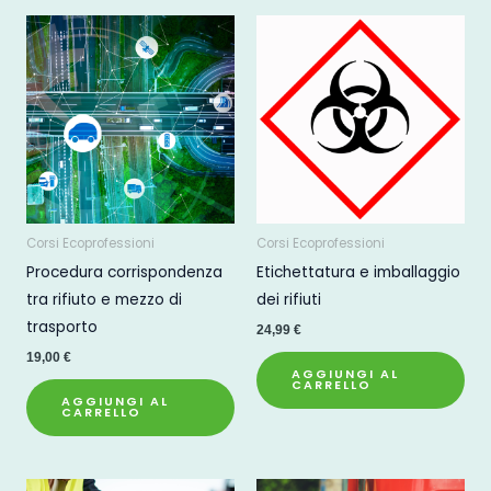
Corsi Ecoprofessioni
Corsi Ecoprofessioni
Procedura corrispondenza
Etichettatura e imballaggio
tra rifiuto e mezzo di
dei rifiuti
trasporto
24,99
€
19,00
€
AGGIUNGI AL
CARRELLO
AGGIUNGI AL
CARRELLO