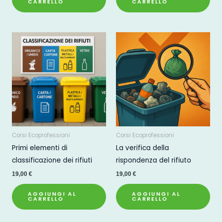
CARRELLO
CARRELLO
Corsi Ecoprofessioni
Corsi Ecoprofessioni
Primi elementi di
La verifica della
classificazione dei rifiuti
rispondenza del rifiuto
19,00
€
19,00
€
AGGIUNGI AL
AGGIUNGI AL
CARRELLO
CARRELLO