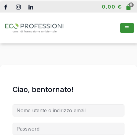
Vai
0,00
€
al
contenuto
Ciao, bentornato!