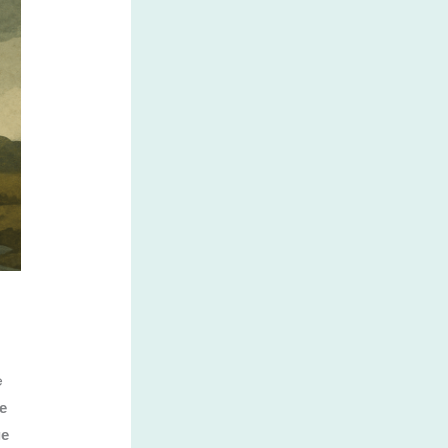
e
e
ge