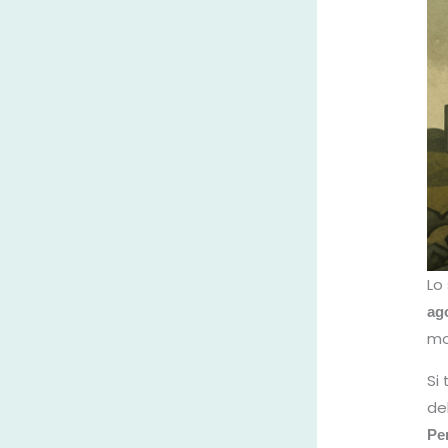
Lo
ago
mo
Si
de
Pe