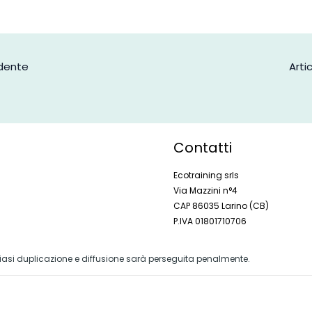
edente
Arti
Contatti
Ecotraining srls
Via Mazzini n°4
CAP 86035 Larino (CB)
P.IVA 01801710706
alsiasi duplicazione e diffusione sarà perseguita penalmente.