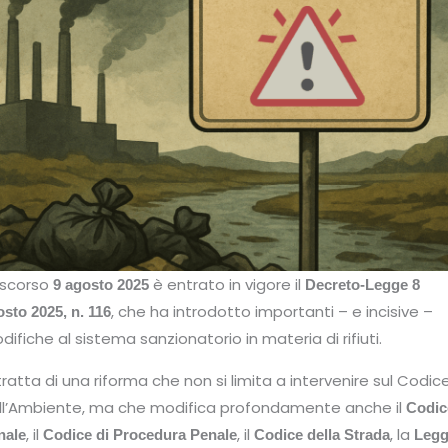
 scorso
è entrato in vigore il
9 agosto 2025
Decreto-Legge 8
, che ha introdotto importanti – e incisive –
sto 2025, n. 116
difiche al sistema sanzionatorio in materia di rifiuti.
 tratta di una riforma che non si limita a intervenire sul Codic
ll’Ambiente, ma che modifica profondamente anche il
Codic
, il
, il
, la
nale
Codice di Procedura Penale
Codice della Strada
Leg