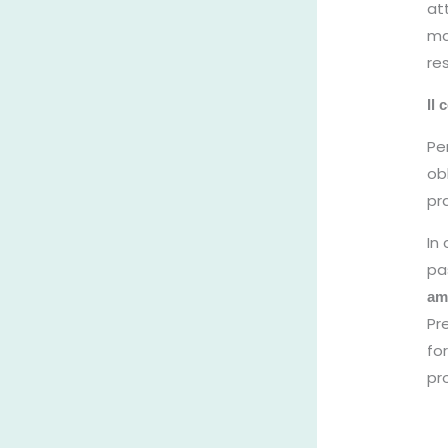
at
ma
re
Il
Pe
ob
pr
In
pa
am
Pr
fo
pr