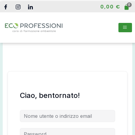
Vai
0,00
€
al
contenuto
Ciao, bentornato!