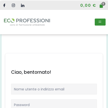
Vai
0,00
€
al
contenuto
Ciao, bentornato!