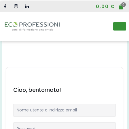
Vai
0,00
€
al
contenuto
Ciao, bentornato!