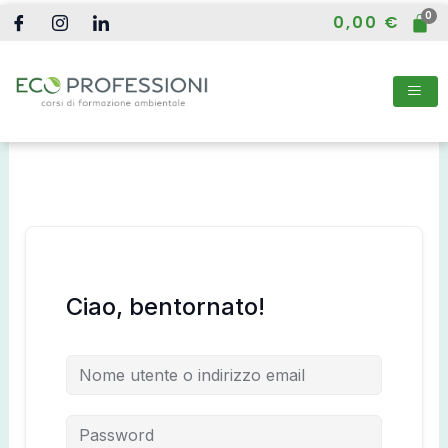
Vai
0,00
€
al
contenuto
Ciao, bentornato!